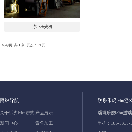
特种压光机
16
条/页 共
1
条 页次：
1
/1
页
网站导航
联系乐虎lehu游
关于乐虎lehu游戏
产品展示
淄博乐虎lehu
新闻中心
设备加工
手机：
185-5335-